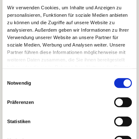
Wir verwenden Cookies, um Inhalte und Anzeigen zu
Angstlöser
– Pflanzen, die das Urvertrauen stärken
personalisieren, Funktionen für soziale Medien anbieten
Ackerwitwenblume, Goldklee, kleines Habichtskraut.
zu können und die Zugriffe auf unsere Website zu
analysieren. Außerdem geben wir Informationen zu Ihrer
Weibliche Kraft –
Pflanzen, die die Urweiblichkeit stärken:
Verwendung unserer Website an unsere Partner für
Quendel, Braunelle, Rose, Schafgarbe, Weißer Klee, Mohn.
soziale Medien, Werbung und Analysen weiter. Unsere
Braunelle – Selbstheilung.
Für Selbstliebe, Selbstvertrauen
Partner führen diese Informationen möglicherweise mit
und den
weiteren Daten zusammen, die Sie ihnen bereitgestellt
Mut, selbst sein eigenes Wohlergehen in die Hand zu nehmen.
haben oder die sie im Rahmen Ihrer Nutzung der Dienste
gesammelt haben.
Einwilligungsauswahl
Brennnessel – Präsenz.
In der göttlichen Präsenz im Hier und
Notwendig
Jetzt sein.
Artemisia annua – Aufrichtigkeit.
Aufrecht und mit innerer
Präferenzen
Stärke die eigene Wahrheit leben.
Christuslicht
. Das Bewusstsein für den eigenen göttlichen
Statistiken
Ursprung stärken.