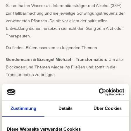
Sie enthalten Wasser als Informationsträger und Alkohol (38%)
zur Haltbarmachung und die jeweilige Schwingungsfrequenz der
verwendeten Pflanzen. Da sie vor allem der spirituellen
Entwicklung dienen, ersetzen sie nicht den Gang zum Arzt oder
Therapeuten.
Du findest Blütenessenzen zu folgenden Themen:
Gundermann & Erzengel Michael
–
Transformation.
Um alte
Blockaden und Themen wieder ins Fließen und somit in die
Transformation zu bringen.
Engelwurz
–
Göttliche Anbindung.
Für eine starke
Anwurzelung mit der Erde und der Öffnung für das göttliche im
Himmel.
Zustimmung
Details
Über Cookies
Goldrute – Inneres Licht.
Für die Anbindung und Einswerdung
mit dem eigenen inneren Seelenlicht und abgetrennten
Seelenanteilen.
Diese Webseite verwendet Cookies