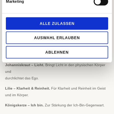
Marketing
Damaszener Rose.
Das Edle in sich und seinen eigenen Wert
erkennen und stärken. Selbstwert & Selbstliebe.
Herzöffnung
. Zur Unterstützung des Herzchakras und der
ALLE ZULASSEN
5. Herzkammer, und um in die höhere Schwingung der
universellen Liebe zu kommen.
AUSWAHL ERLAUBEN
Lärche – Seelenkern.
Ein Erinnern an den goldenen
Seelenkern
ABLEHNEN
in sich und in anderen.
Johanniskraut – Licht.
Bringt Licht in den physischen Körper
und
durchlichtet das Ego.
Lilie – Klarheit & Reinheit.
Für Klarheit und Reinheit im Geist
und im Körper.
Königskerze – Ich bin.
Zur Stärkung der Ich-Bin-Gegenwart.